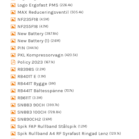
Logo Ergofast PMS
(226.4k)
MAX Reduceringsventil
(505.4k)
NF235F18
(4.5M)
NF255F18
(4.7M)
New Battery
(387.8k)
New Battery (1)
(2.6M)
PIN
(344.1k)
PKL Kompressorvagn
(420.5k)
Policy 2023
(167.1k)
RB398S
(2.2M)
RB401T E
(1.1M)
RB441T Bygge
(9M)
RB441T Bältesspänne
(707k)
RB611T
(3.3M)
SN883 90CH
(399.7k)
SN883 100CH
(728.8k)
SN890CH2
(2.6M)
Spik FAP Rullband Stålspik
(1.2M)
Spik Rullband A4 RF Syrafast Ringad Lenz
(129.1k)