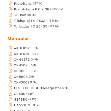
Pistolrens
(127.3k)
Pistolskum 6 0 21387
(306.8k)
Silikon
(91.3k)
Trådsprej 1 0 26024
(231.3k)
Turbogas 1 0 26439
(229.8k)
Manualer
AKHL1050
(2.6M)
AKHL1250
(2.5M)
CN445R2
(1.4M)
CN450R
(1.5M)
CN890F
(2.9M)
CN890S
(1M)
CNV300J
(1.3M)
EF160-200HDLi Isolerpistol
(2.1M)
GS690
(4.8M)
GS738C
(3.4M)
HA55SF ST
(1.1M)
HN25
(1.7M)