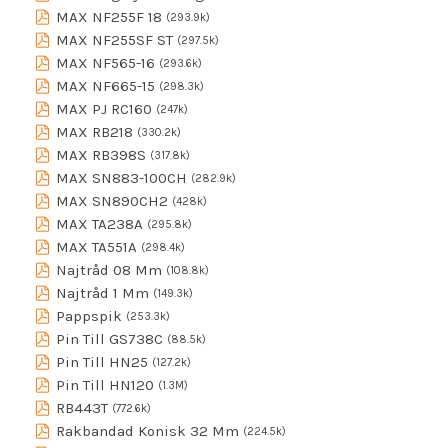
MAX NF255F 18
(293.9k)
MAX NF255SF ST
(297.5k)
MAX NF565-16
(293.6k)
MAX NF665-15
(298.3k)
MAX PJ RC160
(247k)
MAX RB218
(330.2k)
MAX RB398S
(317.8k)
MAX SN883-100CH
(282.9k)
MAX SN890CH2
(428k)
MAX TA238A
(295.8k)
MAX TA551A
(298.4k)
Najtråd 08 Mm
(108.8k)
Najtråd 1 Mm
(149.3k)
Pappspik
(253.3k)
Pin Till GS738C
(88.5k)
Pin Till HN25
(127.2k)
Pin Till HN120
(1.3M)
RB443T
(772.6k)
Rakbandad Konisk 32 Mm
(224.5k)