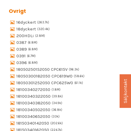
Övrigt
16dyckert
(263.7k)
18dyckert
(320.4k)
200HDLi
(2.8M)
0387
(6.8M)
0389
(6.8M)
0391
(6.7M)
0396
(6.8M)
18050250152050 CPC615V
(96.3k)
18050300182050 CPC619W0
(58.6k)
Säljkontakt
18050301252050 CPC625W0
(61.1k)
18100340272050
(1.8M)
18100340322050
(39.8k)
18100340382050
(34.9k)
18100340502050
(36.8k)
18100340652050
(33k)
18150340142050
(202.6k)
18150340162050
(224.7k)