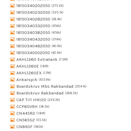
18150340202050
(273.2k)
18150340232050
(325.1k)
18150340282050
(26.4k)
18150340332050
(47.6k)
18150340382050
(47.6k)
18150340432050
(37.6k)
18150340482050
(40.9k)
18150340502050
(40.9k)
AKHL1260 Extratank
(7.3M)
AKHL1260E
(1.6M)
AKHL1260EX
(1.7M)
Ankarspik
(103.9k)
Boardskruv Mbs Rakbandad
(204.1k)
Boardskruv Rakbandad
(268.5k)
CAP Till HN120
(224.3k)
CCP60V9H
(36.5k)
CN445R2
(1.8M)
CN565S2
(55.5k)
CN890F
(180k)