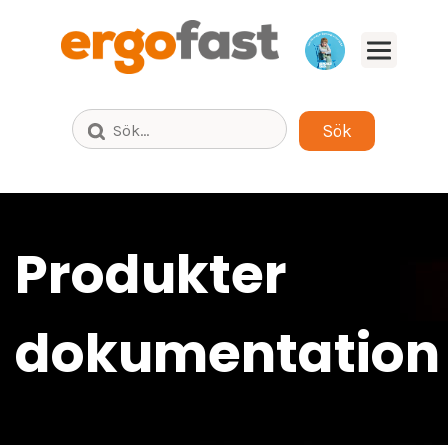
Bläddra fram till säljaren för ditt
produktområde i din del av Sverige.
Produkter
dokumentation