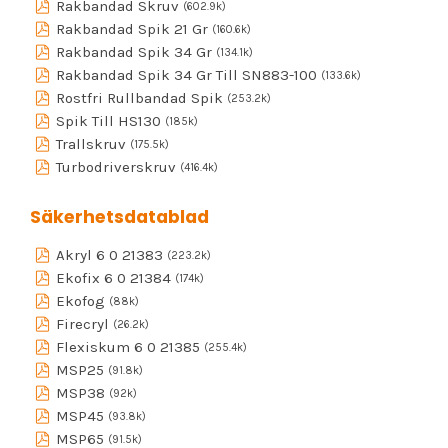
Rakbandad Skruv
(602.9k)
Rakbandad Spik 21 Gr
(160.6k)
Rakbandad Spik 34 Gr
(134.1k)
Rakbandad Spik 34 Gr Till SN883-100
(133.6k)
Rostfri Rullbandad Spik
(253.2k)
Spik Till HS130
(185k)
Trallskruv
(175.5k)
Turbodriverskruv
(416.4k)
Säkerhetsdatablad
Akryl 6 0 21383
(223.2k)
Ekofix 6 0 21384
(174k)
Ekofog
(88k)
Firecryl
(26.2k)
Flexiskum 6 0 21385
(255.4k)
MSP25
(91.8k)
MSP38
(92k)
MSP45
(93.8k)
MSP65
(91.5k)