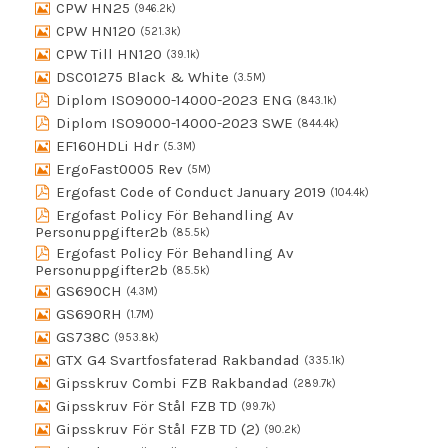
CPW HN25
(946.2k)
CPW HN120
(521.3k)
CPW Till HN120
(39.1k)
DSC01275 Black & White
(3.5M)
Diplom ISO9000-14000-2023 ENG
(843.1k)
Diplom ISO9000-14000-2023 SWE
(844.4k)
EF160HDLi Hdr
(5.3M)
ErgoFast0005 Rev
(5M)
Ergofast Code of Conduct January 2019
(104.4k)
Ergofast Policy För Behandling Av
Personuppgifter2b
(85.5k)
Ergofast Policy För Behandling Av
Personuppgifter2b
(85.5k)
GS690CH
(4.3M)
GS690RH
(1.7M)
GS738C
(953.8k)
GTX G4 Svartfosfaterad Rakbandad
(335.1k)
Gipsskruv Combi FZB Rakbandad
(289.7k)
Gipsskruv För Stål FZB TD
(99.7k)
Gipsskruv För Stål FZB TD (2)
(90.2k)