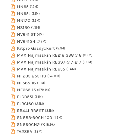
HN65
(1.7M)
HN65J
(1.1M)
HN120
(1.6M)
HS130
(1.3M)
HVR41 ST
(4M)
HVR41G4
(3.9M)
Kitpro Gasdyckert
(2.1M)
MAX Najmaskin RB218 398 518
(2.6M)
MAX Najmaskin RB397-517-217
(6.5M)
MAX Najmaskin RB655
(3.6M)
NF235-255F18
(869.6k)
NF565-16
(1.1M)
NF665-15
(978.8k)
PJCD551
(1.1M)
PJRC160
(2.1M)
RB441 RB611T
(3.1M)
SN883-90CH 100
(1.5M)
SN890CH2
(1018.9k)
TA238A
(1.2M)