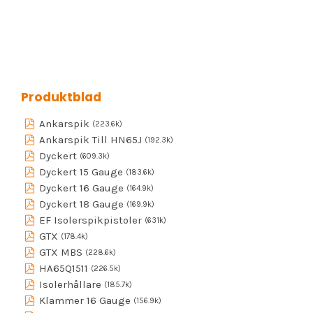
Produktblad
Ankarspik
(223.6k)
Ankarspik Till HN65J
(192.3k)
Dyckert
(609.3k)
Dyckert 15 Gauge
(183.6k)
Dyckert 16 Gauge
(164.9k)
Dyckert 18 Gauge
(169.9k)
EF Isolerspikpistoler
(631k)
GTX
(178.4k)
GTX MBS
(228.6k)
HA65Q1511
(226.5k)
Isolerhållare
(185.7k)
Klammer 16 Gauge
(156.9k)