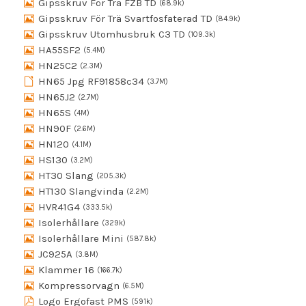
Gipsskruv För Trä FZB TD
(68.9k)
Gipsskruv För Trä Svartfosfaterad TD
(84.9k)
Gipsskruv Utomhusbruk C3 TD
(109.3k)
HA55SF2
(5.4M)
HN25C2
(2.3M)
HN65 Jpg RF91858c34
(3.7M)
HN65J2
(2.7M)
HN65S
(4M)
HN90F
(2.6M)
HN120
(4.1M)
HS130
(3.2M)
HT30 Slang
(205.3k)
HT130 Slangvinda
(2.2M)
HVR41G4
(333.5k)
Isolerhållare
(329k)
Isolerhållare Mini
(587.8k)
JC925A
(3.8M)
Klammer 16
(166.7k)
Kompressorvagn
(6.5M)
Logo Ergofast PMS
(591k)