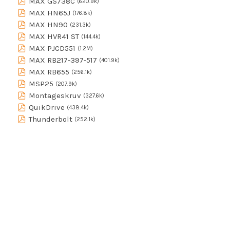
MAX GS738C
(620.9k)
MAX HN65J
(176.8k)
MAX HN90
(231.3k)
MAX HVR41 ST
(144.4k)
MAX PJCD551
(1.2M)
MAX RB217-397-517
(401.9k)
MAX RB655
(256.1k)
MSP25
(207.9k)
Montageskruv
(327.6k)
QuikDrive
(438.4k)
Thunderbolt
(252.1k)