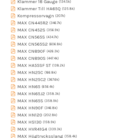
Klammer 18 Gauge
(134.5k)
Klammer Till HA65Q
(125.8k)
Kompressorvagn
(207k)
MAX CN445R2
(346.7k)
MAX CN452S
(356.9k)
MAX CN565S
(434.7k)
MAX CN565S2
(606.8k)
MAX CN890F
(426.3k)
MAX CN890S
(447.4k)
MAX HA55SF ST
(138.2k)
MAX HN25C
(166.8k)
MAX HN25C2
(367.6k)
MAX HN65
(656.4k)
MAX HN65J2
(358.3k)
MAX HN65S
(358.9k)
MAX HN90F
(346.8k)
MAX HN120
(202.8k)
MAX HS130
(158.9k)
MAX HVR41G4
(339.3k)
MAX Högtrycksslang
(158.4k)