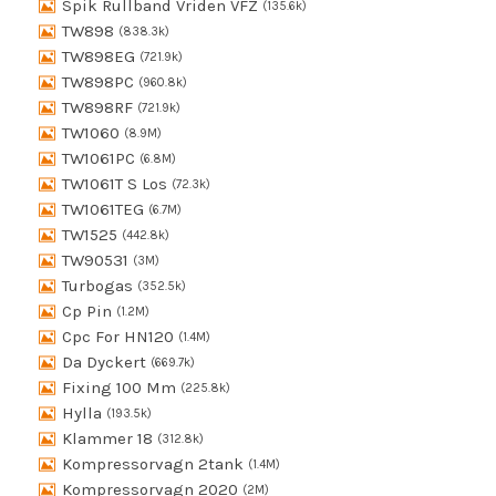
Spik Rullband Vriden VFZ
(135.6k)
TW898
(838.3k)
TW898EG
(721.9k)
TW898PC
(960.8k)
TW898RF
(721.9k)
TW1060
(8.9M)
TW1061PC
(6.8M)
TW1061T S Los
(72.3k)
TW1061TEG
(6.7M)
TW1525
(442.8k)
TW90531
(3M)
Turbogas
(352.5k)
Cp Pin
(1.2M)
Cpc For HN120
(1.4M)
Da Dyckert
(669.7k)
Fixing 100 Mm
(225.8k)
Hylla
(193.5k)
Klammer 18
(312.8k)
Kompressorvagn 2tank
(1.4M)
Kompressorvagn 2020
(2M)