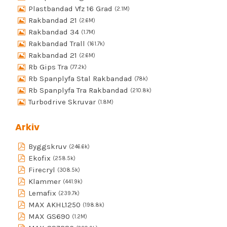
Plastbandad Vfz 16 Grad
(2.1M)
Rakbandad 21
(2.6M)
Rakbandad 34
(1.7M)
Rakbandad Trall
(161.7k)
Rakbandad 21
(2.6M)
Rb Gips Tra
(77.2k)
Rb Spanplyfa Stal Rakbandad
(78k)
Rb Spanplyfa Tra Rakbandad
(210.8k)
Turbodrive Skruvar
(1.8M)
Arkiv
Byggskruv
(246.6k)
Ekofix
(258.5k)
Firecryl
(308.5k)
Klammer
(441.9k)
Lemafix
(239.7k)
MAX AKHL1250
(198.8k)
MAX GS690
(1.2M)