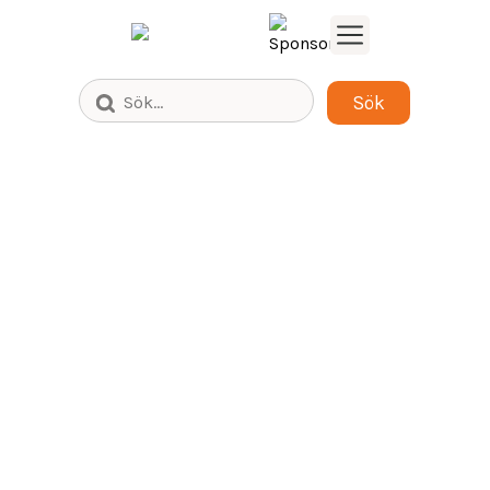
Bläddra fram till säljaren för ditt
produktområde i din del av Sverige.