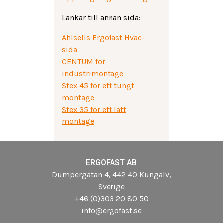
Länkar till annan sida:
Ahlsells Ergofast Hvac-
sida
CENTUM för
industrimontage
Stex 45 för ett tungt
montage
Stex 35 för ett lätt
montage
ERGOFAST AB
Dumpergatan 4, 442 40 Kungälv,
Sverige
+46 (0)303 20 80 50
info@ergofast.se