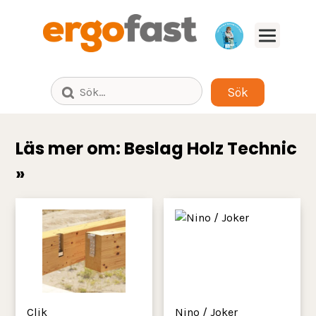
Bläddra fram till säljaren för ditt
produktområde i din del av Sverige.
Läs mer om: Beslag Holz Technic
»
Clik
Nino / Joker