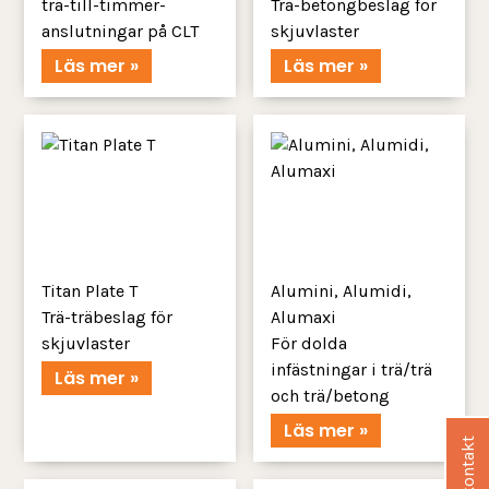
trä-till-timmer-
Trä-betongbeslag för
anslutningar på CLT
skjuvlaster
Läs mer »
Läs mer »
Titan Plate T
Alumini, Alumidi,
Trä-träbeslag för
Alumaxi
skjuvlaster
För dolda
infästningar i trä/trä
Läs mer »
och trä/betong
Läs mer »
Säljkontakt