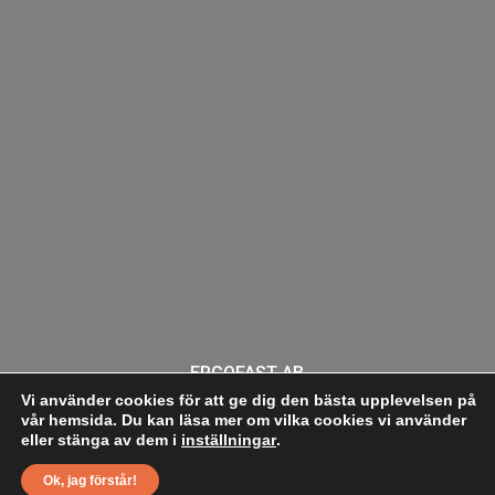
ERGOFAST AB
Dumpergatan 4, 442 40 Kungälv,
Vi använder cookies för att ge dig den bästa upplevelsen på
vår hemsida. Du kan läsa mer om vilka cookies vi använder
Sverige
eller stänga av dem i
inställningar
.
+46 (0)303 20 80 50
info@ergofast.se
Ok, jag förstår!