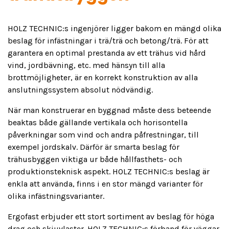
HOLZ TECHNIC:s ingenjörer ligger bakom en mängd olika
beslag för infästningar i trä/trä och betong/trä. För att
garantera en optimal prestanda av ett trähus vid hård
vind, jordbävning, etc. med hänsyn till alla
brottmöjligheter, är en korrekt konstruktion av alla
anslutningssystem absolut nödvändig.
När man konstruerar en byggnad måste dess beteende
beaktas både gällande vertikala och horisontella
påverkningar som vind och andra påfrestningar, till
exempel jordskalv. Därför är smarta beslag för
trähusbyggen viktiga ur både hållfasthets- och
produktionsteknisk aspekt. HOLZ TECHNIC:s beslag är
enkla att använda, finns i en stor mängd varianter för
olika infästningsvarianter.
Ergofast erbjuder ett stort sortiment av beslag för höga
drag och skjuvlaster. HOLZ TECHNIC:s förband för väggar