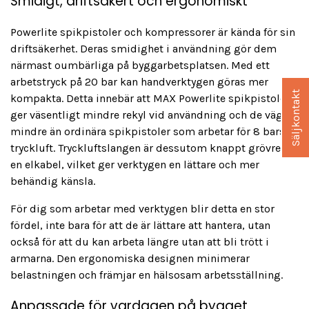
Smidigt, driftsäkert och ergonomiskt
Powerlite spikpistoler och kompressorer är kända för sin
driftsäkerhet. Deras smidighet i användning gör dem
närmast oumbärliga på byggarbetsplatsen. Med ett
arbetstryck på 20 bar kan handverktygen göras mer
Säljkontakt
kompakta. Detta innebär att MAX Powerlite spikpistoler
ger väsentligt mindre rekyl vid användning och de väger
mindre än ordinära spikpistoler som arbetar för 8 bars
tryckluft. Tryckluftslangen är dessutom knappt grövre än
en elkabel, vilket ger verktygen en lättare och mer
behändig känsla.
För dig som arbetar med verktygen blir detta en stor
fördel, inte bara för att de är lättare att hantera, utan
också för att du kan arbeta längre utan att bli trött i
armarna. Den ergonomiska designen minimerar
belastningen och främjar en hälsosam arbetsställning.
Anpassade för vardagen på bygget