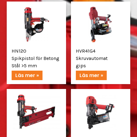
HN120
HVR41G4
Spikpistol för Betong
Skruvautomat
Stål >5 mm
gips
Läs mer »
Läs mer »