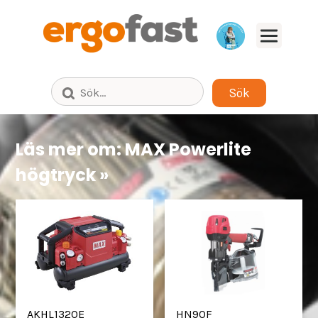
Bläddra fram till säljaren för ditt
produktområde i din del av Sverige.
Läs mer om: MAX Powerlite
högtryck »
AKHL1320E
HN90F