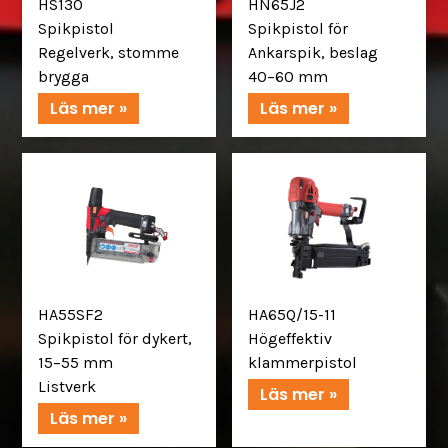
HS130
HN65J2
Spikpistol
Spikpistol för
Regelverk, stomme
Ankarspik, beslag
brygga
40–60 mm
Läs mer »
Läs mer »
HA55SF2
HA65Q/15-11
Spikpistol för dykert,
Högeffektiv
15–55 mm
klammerpistol
Listverk
Läs mer »
Läs mer »