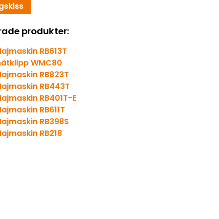
gskiss
rade produkter:
ajmaskin RB613T
nätklipp WMC80
ajmaskin RB823T
ajmaskin RB443T
ajmaskin RB401T-E
ajmaskin RB611T
ajmaskin RB398S
ajmaskin RB218