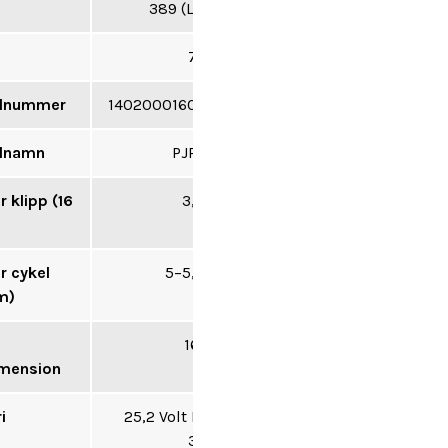
389 (L) mm
7,6 kg
elnummer
14020001600010
elnamn
PJRC160
r klipp (16
3,3 sek
r cykel
5–5,5 sek
m)
16 mm
imension
i
25,2 Volt Li-Ion
3,0 Ah