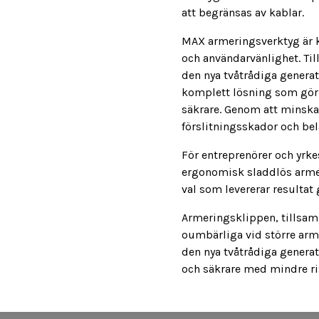
att begränsas av kablar.
MAX armeringsverktyg är kä
och användarvänlighet. T
den nya tvåtrådiga genera
komplett lösning som gör
säkrare. Genom att minska
förslitningsskador och be
För entreprenörer och yrke
ergonomisk sladdlös armer
val som levererar resultat
Armeringsklippen, tillsa
oumbärliga vid större arm
den nya tvåtrådiga genera
och säkrare med mindre ris