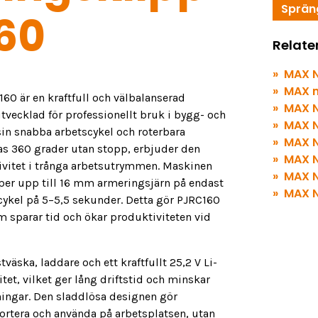
Sprän
60
Relate
MAX N
MAX 
0 är en kraftfull och välbalanserad
MAX N
vecklad för professionellt bruk i bygg- och
MAX N
in snabba arbetscykel och roterbara
MAX N
s 360 grader utan stopp, erbjuder den
MAX N
ktivitet i trånga arbetsutrymmen. Maskinen
MAX N
pper upp till 16 mm armeringsjärn på endast
MAX N
cykel på 5–5,5 sekunder. Detta gör PJRC160
som sparar tid och ökar produktiviteten vid
väska, laddare och ett kraftfullt 25,2 V Li-
tet, vilket ger lång driftstid och minskar
ningar. Den sladdlösa designen gör
portera och använda på arbetsplatsen, utan