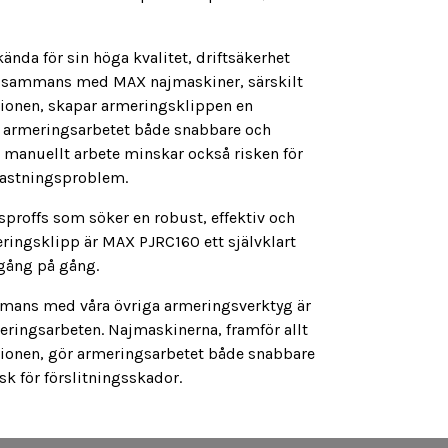
nda för sin höga kvalitet, driftsäkerhet
illsammans med MAX najmaskiner, särskilt
tionen, skapar armeringsklippen en
 armeringsarbetet både snabbare och
 manuellt arbete minskar också risken för
lastningsproblem.
sproffs som söker en robust, effektiv och
ingsklipp är MAX PJRC160 ett självklart
 gång på gång.
mmans med våra övriga armeringsverktyg är
eringsarbeten. Najmaskinerna, framför allt
tionen, gör armeringsarbetet både snabbare
k för förslitningsskador.