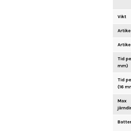
Vikt
Artik
Artik
Tid pe
mm)
Tid pe
(16 m
Max
järnd
Batter