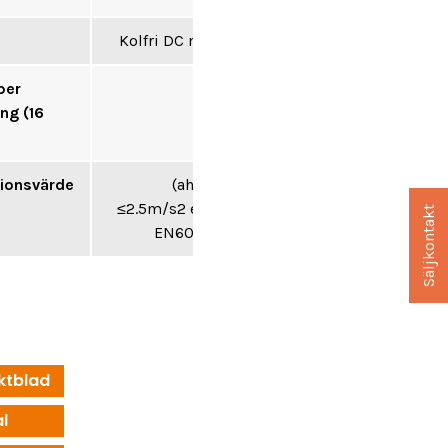
r
Kolfri DC motor
per
176
ng (16
tionsvärde
(ah, HD):
≤2.5m/s2 enligt
Säljkontakt
EN60745-1
ktblad
l