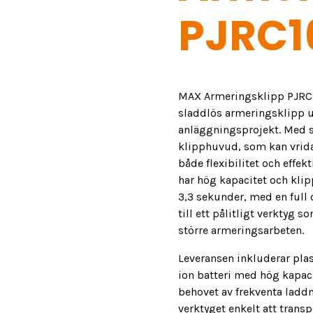
PJRC1
MAX Armeringsklipp PJRC16
sladdlös armeringsklipp ut
anläggningsprojekt. Med s
klipphuvud, som kan vrida
både flexibilitet och effe
har hög kapacitet och kli
3,3 sekunder, med en full 
till ett pålitligt verktyg 
större armeringsarbeten.
Leveransen inkluderar plast
ion batteri med hög kapaci
behovet av frekventa ladd
verktyget enkelt att trans