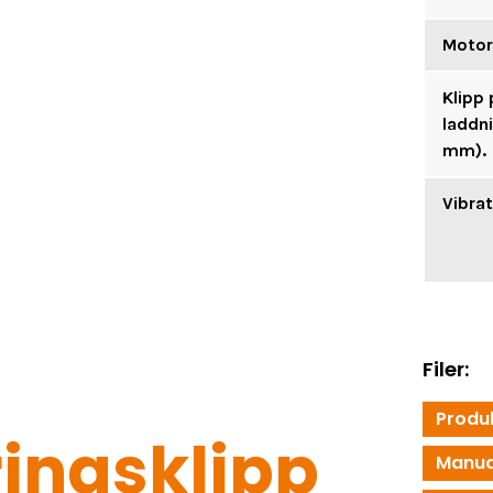
Moto
Klipp 
laddni
mm).
Vibra
Filer:
Produ
ingsklipp
Manua