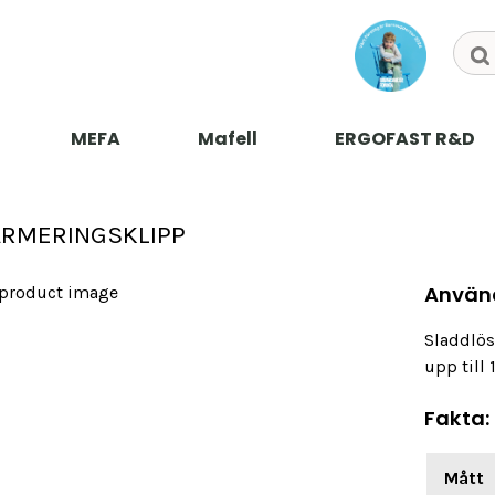
MEFA
Mafell
ERGOFAST R&D
läddra fram till säljaren för ditt produktområde i din del av
verige.
ARMERINGSKLIPP
Använ
Sladdlös
upp till
Fakta:
Mått