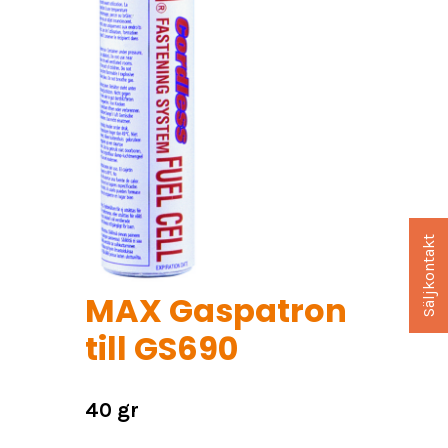
Säljkontakt
MAX Gaspatron
till GS690
40 gr