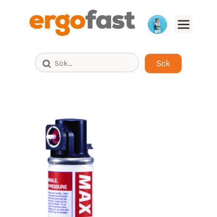
Bläddra fram till säljaren för ditt
produktområde i din del av Sverige.