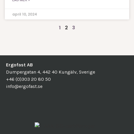
LÄS MER »
april 10, 2024
1
2
3
Ergofast AB
Dumpergatan 4, 442 40 Kungälv, Sverige
+46 (0)303 20 80 50
info@ergofast.se