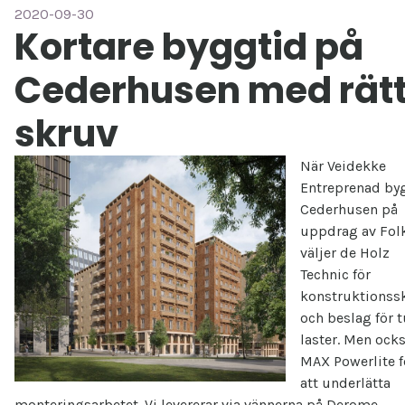
2020-09-30
Kortare byggtid på
Cederhusen med rät
skruv
När Veidekke
Entreprenad by
Cederhusen på
uppdrag av Fo
väljer de Holz
Technic för
konstruktionss
och beslag för 
laster. Men ock
MAX Powerlite f
att underlätta
monteringsarbetet. Vi levererar via vännerna på Derome.