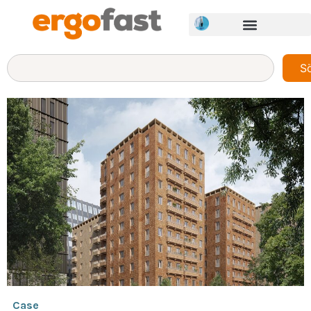
S
Case