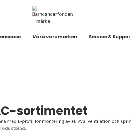
renscase
Våra varumärken
Service & Suppor
VAC-sortimentet
 med L-profil för montering av el, VVS, ventilation och spri
Produktblad
.