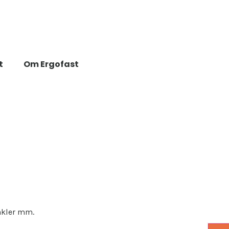
t
Om Ergofast
nkler mm.